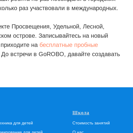
колько раз участвовали в международных.
екте Просвещения, Удельной, Лесной,
ском острове. Записывайтесь на новый
и приходите на
бесплатные пробные
! До встречи в GoROBO, давайте создавать
Школа
ехника для детей
Стоимость занятий
мирование для детей
О нас