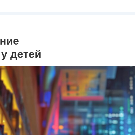
ение
у детей