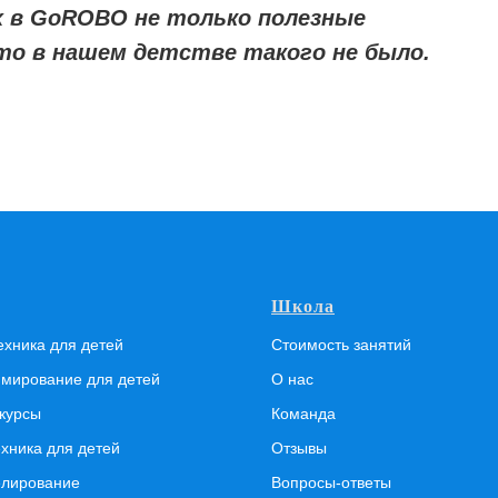
х в GoROBO не только полезные
что в нашем детстве такого не было.
Школа
ехника для детей
Стоимость занятий
мирование для детей
О нас
курсы
Команда
хника для детей
Отзывы
лирование
Вопросы-ответы