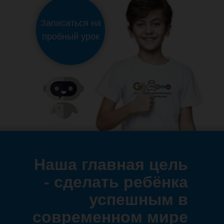
Записаться на
пробный урок
Наша главная цель
- сделать ребёнка
успешным в
современном мире