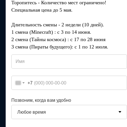
Торопитесь - Количество мест ограничено!
программирования, который
широко используется во всём
Специальная цена до 5 мая.
мире
+7
Длительность смены - 2 недели (10 дней).
Подробнее
Записаться
1 смена (Minecraft) : с 3 по 14 июня.
Позвоним, когда вам удобно
2 смена (Тайны космоса) : с 17 по 28 июня
3 смена (Пираты будущего): с 1 по 12 июля.
Выберите клуб
+7
Я согласен с
политикой конфиденциальности
Позвоним, когда вам удобно
Предварительная запись