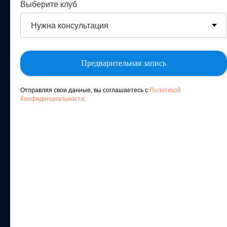
Пробное занятие - бесплатно, при покупке абонемента в день
Выберите клуб
посещения.
Предварительная запись
Отправляя свои данные, вы соглашаетесь с
Политикой
Конфиденциальности
.
Не знаете какой
курс выбрать?
Пройдите тест за 2