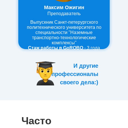
Максим Ожигин
Преподаватель
Выпускник Санкт-петерургского
политехнического университета по
специальности "Наземные
транспортно-технологические
комплексы"
Стаж работы в GoROBO
- 3 года
И другие
профессионалы
своего дела:)
Часто