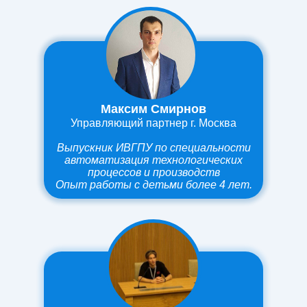
Максим Смирнов
Управляющий партнер г. Москва
Выпускник ИВГПУ по специальности
автоматизация технологических
процессов и производств
О
пыт работы
с детьми более 4 лет.