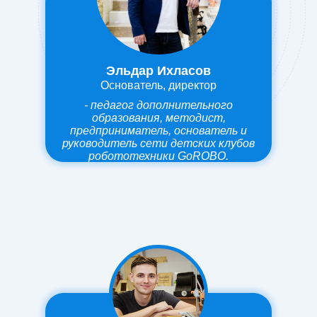
Эльдар Ихласов
Основатель, директор
- педагог дополнительного
образования, методист,
предприниматель, основатель и
руководитель сети детских клубов
робототехники GoROBO.