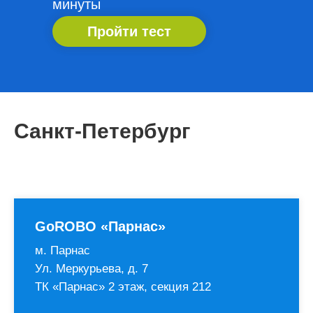
минуты
Пройти тест
Санкт-Петербург
GoROBO «Парнас»
м. Парнас
Ул. Меркурьева, д. 7
ТК «Парнас» 2 этаж, секция 212