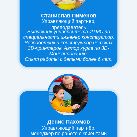
Станислав Пименов
Управляющий партнер,
преподаватель
Выпускник университета ИТМО по
специальности инженер конструктор.
Разработчик и конструктор детских
3D-принтеров.
Автор курса по 3D-
Моделированию.
Опыт работы
с детьми более 6 лет.
Денис Пахомов
Управляющий партнёр,
менеджер по работе с клиентами