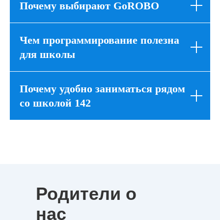
Почему выбирают GoROBO
Чем
программирование
полезна
для школы
Почему удобно заниматься рядом
со школой 142
Родители о
нас