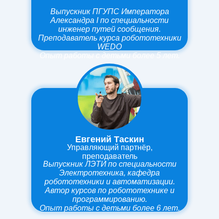
Выпускник ПГУПС Императора
Александра I по специальности
инженер путей сообщения.
Преподаватель курса робототехники
WEDO
Опыт работы
с детьми более 5 лет.
Евгений Таскин
Управляющий партнёр,
преподаватель
Выпускник ЛЭТИ по специальности
Электротехника, кафедра
робототехники и автоматизации.
Автор курсов по робототехнике и
программированию.
Опыт работы
с детьми более 6 лет.