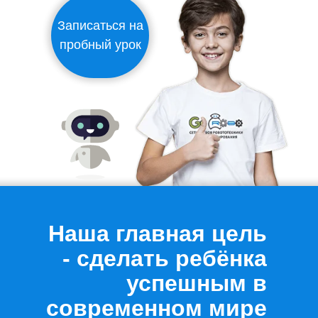
Записаться на
пробный урок
Наша главная цель
- сделать ребёнка
успешным в
современном мире