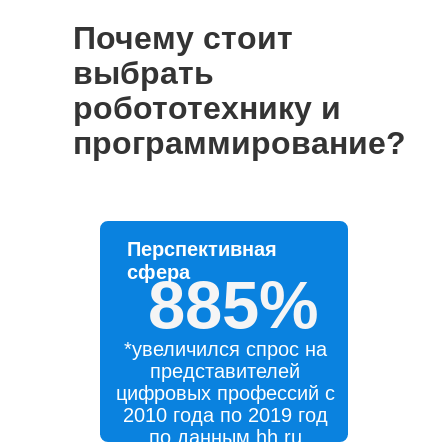
Почему стоит
выбрать
робототехнику и
программирование?
Перспективная
сфера
885%
*увеличился спрос на
представителей
цифровых профессий с
2010 года по 2019 год
по данным hh.ru