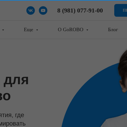
8 (981) 077-91-00
П
е
Еще
О GoROBO
Блог
 для
во
тия, где
ммировать