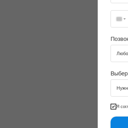
Позво
Выбер
Я сог