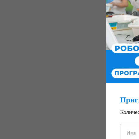
Приг
Количес