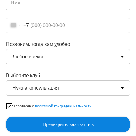
+7
+7
Позвоним, когда вам удобно
Позвоним, когда вам удобно
Выберите клуб
Выберите клуб
Я согласен с
политикой конфиденциальности
Робототехника
Я согласен с
политикой конфиденциальности
Программирование
Предварительная запись
Предварительная запись
3D-печать